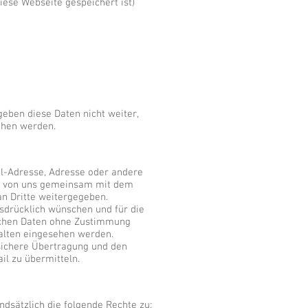
ese Webseite gespeichert ist)
eben diese Daten nicht weiter,
ehen werden.
il-Adresse, Adresse oder andere
n von uns gemeinsam mit dem
n Dritte weitergegeben.
sdrücklich wünschen und für die
lichen Daten ohne Zustimmung
halten eingesehen werden.
 sichere Übertragung und den
il zu übermitteln.
dsätzlich die folgende Rechte zu: