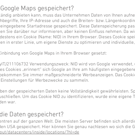
Google Maps gespeichert?
ständig anbieten kann, muss das Unternehmen Daten von Ihnen aufn
egriffe, Ihre IP-Adresse und auch die Breiten- bzw. Längenkoordin
eingegebene Startadresse gespeichert. Diese Datenspeicherung pass
en Sie darüber nur informieren, aber keinen Einfluss nehmen. Da w
estens ein Cookie (Name: NID) in Ihrem Browser. Dieses Cookie spei
en in erster Linie, um eigene Dienste zu optimieren und individuelle
Einbindung von Google Maps in Ihrem Browser gesetzt:
ITJ211106732 Verwendungszweck: NID wird von Google verwendet,
es Cookies „erinnert“ sich Google an Ihre am häufigsten eingegebe
o bekommen Sie immer maßgeschneiderte Werbeanzeigen. Das Cookie e
n Einstellungen für Werbezwecke zu sammeln.
en der gespeicherten Daten keine Vollständigkeit gewährleisten. Sp
schließen. Um das Cookie NID zu identifizieren, wurde eine eigene T
den war.
die Daten gespeichert?
ntren auf der ganzen Welt. Die meisten Server befinden sich allerd
den USA gespeichert. Hier können Sie genau nachlesen wo sich die
ut/datacenters/inside/locations/?hl=de