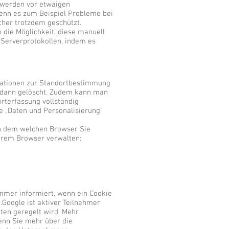
d werden vor etwaigen
enn es zum Beispiel Probleme bei
cher trotzdem geschützt.
 die Möglichkeit, diese manuell
 Serverprotokollen, indem es
rmationen zur Standortbestimmung
d dann gelöscht. Zudem kann man
rterfassung vollständig
e „Daten und Personalisierung“
ch dem welchen Browser Sie
Ihrem Browser verwalten:
immer informiert, wenn ein Cookie
.Google ist aktiver Teilnehmer
ten geregelt wird. Mehr
enn Sie mehr über die