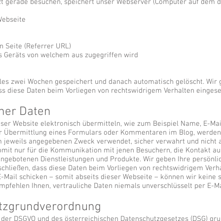
zt gerade besuchen, speichert unser Webserver (Computer auf dem di
Webseite
n Seite (Referrer URL)
 Geräts von welchem aus zugegriffen wird
es zwei Wochen gespeichert und danach automatisch gelöscht. Wir g
ass diese Daten beim Vorliegen von rechtswidrigem Verhalten einges
her Daten
ieser Website elektronisch übermitteln, wie zum Beispiel Name, E-Ma
r Übermittlung eines Formulars oder Kommentaren im Blog, werde
m jeweils angegebenen Zweck verwendet, sicher verwahrt und nicht a
omit nur für die Kommunikation mit jenen Besuchern, die Kontakt au
angebotenen Dienstleistungen und Produkte. Wir geben Ihre persön
sschließen, dass diese Daten beim Vorliegen von rechtswidrigem Ver
-Mail schicken – somit abseits dieser Webseite – können wir keine
mpfehlen Ihnen, vertrauliche Daten niemals unverschlüsselt per E-Ma
utzgrundverordnung
 der DSGVO und des österreichischen
Datenschutzgesetzes (DSG)
grun