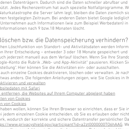
iedenen Datenträgern. Dadurch sind die Daten schneller abrufbar un
ützt. Jedes Rechenzentrum hat auch spezielle Notfallprogramme. W
aturkatastrophe die Server lahm legt, bleiben die Daten ziemlich si
nen festgelegten Zeitraum. Bei anderen Daten bietet Google lediglich
s Unternehmen auch Informationen (wie zum Beispiel Werbedaten) in
-Informationen nach 9 bzw.18 Monaten löscht.
 löschen bzw. die Datenspeicherung verhindern?
chen Löschfunktion von Standort- und Aktivitätsdaten werden Info
on Ihrer Entscheidung – entweder 3 oder 18 Monate gespeichert un
ch jederzeit manuell aus dem Verlauf löschen. Wenn Sie Ihre Stando
gle-Konto die Rubrik „Web- und App-Aktivität“ pausieren. Klicken Si
stellung“. Hier können Sie die Aktivitäten ein- oder ausschalten.
 auch einzelne Cookies deaktivieren, löschen oder verwalten. Je na
twas anders. Die folgenden Anleitungen zeigen, wie Sie Cookies in 
aktivieren und verwalten
bsitedaten mit Safari
u entfernen, die Websites auf Ihrem Computer abgelegt haben
lten von Cookies
en von Cookies
s haben wollen, können Sie Ihren Browser so einrichten, dass er Sie 
i jedem einzelnen Cookie entscheiden, ob Sie es erlauben oder nicht
rk, wodurch der korrekte und sichere Datentransfer persönlicher Da
tps://www.privacyshield.gov/participant?id=a2zt0000000TO6hAAG
. W