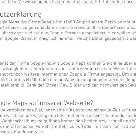
und der Verwendung des Schemas https (anstatt http) als Teil unser
utzerklärung
ogle Maps der Firma Google Inc. (1600 Amphitheatre Parkway Mounta
rte besser zeigen und damit unser Service an Ihre Bedürfnisse anp
übertragen und auf den Google-Servern gespeichert. Hier wollen wi
en Google-Dienst in Anspruch nehmen, welche Daten gespeichert wer
enst der Firma Google Inc. Mit Google Maps können Sie online über e
nswürdigkeiten, Unterkünften oder Unternehmen suchen. Wenn Unte
andort noch weitere Informationen über die Firma angezeigt. Um die
dorts mittels HTML-Code in eine Website eingebunden werden. Googl
Satellitenbild. Dank der Street View Bilder und den hochwertigen Sat
gle Maps auf unserer Webseite?
e verfolgen das Ziel, Ihnen eine nützliche und sinnvolle Zeit auf un
n wir Ihnen die wichtigsten Informationen zu diversen Standorten li
e Wegbeschreibung zeigt Ihnen immer den besten bzw. schnellsten W
 mit öffentlichen Verkehrsmitteln, zu Fuß oder mit dem Fahrrad abru
unseres Kundenservice.