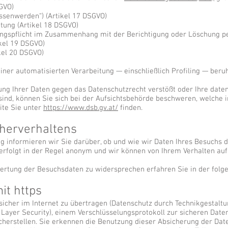
SGVO)
ssenwerden“) (Artikel 17 DSGVO)
tung (Artikel 18 DSGVO)
lungspflicht im Zusammenhang mit der Berichtigung oder Löschung 
kel 19 DSGVO)
kel 20 DSGVO)
)
f einer automatisierten Verarbeitung — einschließlich Profiling — be
ung Ihrer Daten gegen das Datenschutzrecht verstößt oder Ihre date
sind, können Sie sich bei der Aufsichtsbehörde beschweren, welche i
ite Sie unter
https://www.dsb.gv.at/
finden.
herverhaltens
g informieren wir Sie darüber, ob und wie wir Daten Ihres Besuchs 
folgt in der Regel anonym und wir können von Ihrem Verhalten auf d
ertung der Besuchsdaten zu widersprechen erfahren Sie in der folg
it https
icher im Internet zu übertragen (Datenschutz durch Technikgestalt
 Layer Security), einem Verschlüsselungsprotokoll zur sicheren Dat
icherstellen. Sie erkennen die Benutzung dieser Absicherung der Da