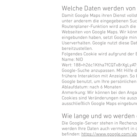
Welche Daten werden von 
Damit Google Maps ihren Dienst voll
unter anderem die eingegebenen Suchb
Routenplaner-Funktion wird auch die 
Webseiten von Google Maps. Wir könn
eingebunden haben, setzt Google mind
Userverhalten. Google nutzt diese Dat
bereitzustellen.
Folgendes Cookie wird aufgrund der 
Name: NID
Wert: 188=h26c1Ktha7fCQTx8rXgLyATy
Google-Suche anzupassen. Mit Hilfe d
frühere Interaktion mit Anzeigen. S
Google benutzt, um Ihre persönliche
Ablaufdatum: nach 6 Monaten
Anmerkung: Wir können bei den Angab
Cookies sind Veränderungen nie auszu
ausschließlich Google Maps eingebun
Wie lange und wo werden 
Die Google-Server stehen in Rechenze
werden Ihre Daten auch vermehrt in 
befinden:
https://www.google.com/abo